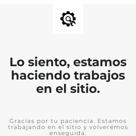
Lo siento, estamos
haciendo trabajos
en el sitio.
Gracias por tu paciencia. Estamos
trabajando en el sitio y volveremos
enseguida.